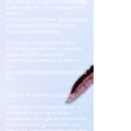
eller sletting av mangelfulle eller uriktige
opplysninger. For mer informasjon om
dette, se
personopplysningsloven:
https://lovdata
.no/dokument/NL/lov/2000-04-14-
31
og
www.datatilsynet.no
.
10. Hvordan sikres opplysningene?
Personopplysningene som samles inn
oppbevares etter Mailchimps
sikkerhetspolicy, den kan du lese mer
om
her:
https://mailchimp.com/about/secur
ity/
COOKIES PÅ HELHETLIGHELSE.NO
Cookies, eller informasjonskapsler, er
små tekstfiler som lagres på din
brukerenhet. Disse gjør at nettsiden kan
huske hva du har gjort på siden, hvor
ofte du har vært på nettsiden, samt dine