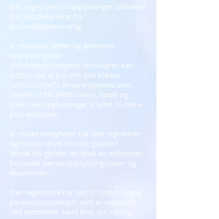
Nei, ingen personopplysninger utleveres
fra nettstedet eller fra
behandlingsansvarlig.
8. Hvordan slettes og arkiveres
opplysningene?
Kundeopplysningene som lagres kan
slettes ved at kunden selv klikker
“unsubscribe” i en av e-postene som
sendes ut.Da slettes navn, epost og
ellers alle opplysninger knyttet til den e-
post adressen.
9. Hvilke rettigheter har den registrerte
og hvilket lands lovverk gjelder?
Norsk lov gjelder for bruk av nettstedet,
herunder personopplysningsloven og
ekomloven.
Den registrerte har rett til innsyn i egne
personopplysninger som er registrert
ved nettstedet, samt krav om retting