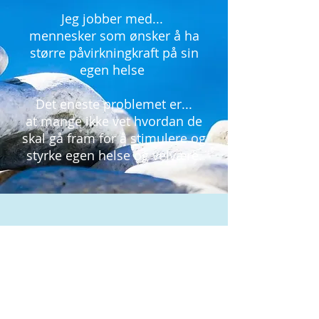
Jeg jobber med...
mennesker som ønsker å ha
større påvirkningkraft på sin
egen helse
Det eneste problemet er...
at mange ikke vet hvordan de
skal gå fram for å stimulere og
styrke egen helse og velvære.
HELHETLIG HELSE LEDES AV
RAGNHILD PEDERSEN
ragnhild@helhetlighelse.no