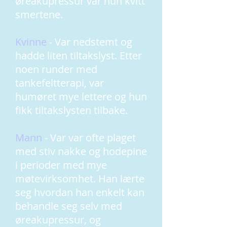
øreakupressur var hun kvitt
smertene.
Kvinne
- Var nedstemt og
hadde liten tiltakslyst. Etter
noen
runder med
tankefeltterapi, var
humøret mye lettere og hun
fikk tiltakslysten tilbake.
Mann
- Var var ofte plaget
med stiv nakke og hodepine
i perioder med mye
møtevirksomhet. Han lærte
seg hvordan han enkelt kan
behandle seg selv med
øreakupressur, og