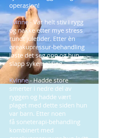
operasjon!
Kvinne
- Var helt stiv i rygg
og nakke etter mye stress
rundt juletider. Etter èn
øreakupressur-behandling
løste det seg opp og hun
slapp sykemelding.
Kvinne
- Hadde store
smerter i nedre del av
ryggen og hadde vært
plaget med dette siden hun
var barn. Etter noen
få soneterapi-behandling
kombinert med