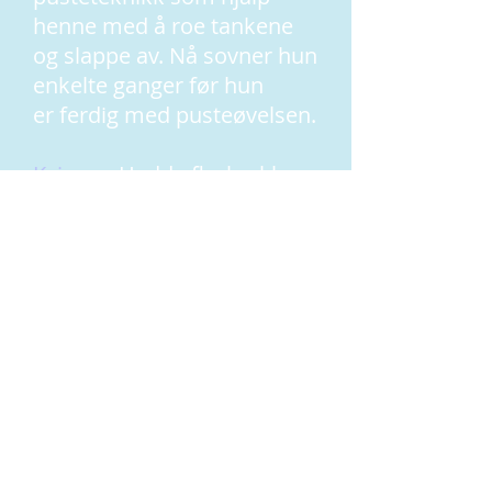
henne med å roe tankene
og slappe av. Nå sovner hun
enkelte ganger før hun
er ferdig med pusteøvelsen.
Kvinne
- Hadde flyskrekk og
grudde seg i ukevis før hun
skulle ut å fly. Dette hadde
hemmet henne i flere tiår
fra å dra til syden bl.a. Nå
var hun villig til å prøve om
tankefeltterapi kunne hjelpe
henne, selv om hun ikke
hadde særlig tro på at det å
banke på
akupressurpunkter kunne